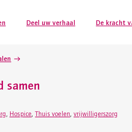
en
Deel uw verhaal
De kracht v
alen
jd samen
rg
,
Hospice
,
Thuis voelen
,
vrijwilligerszorg