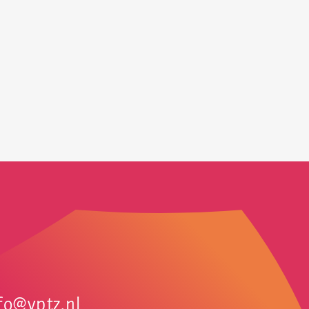
fo@vptz.nl