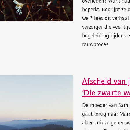
overleden? Want haa
beperkt. Begrijpt ze 
wel? Lees dit verhaal
verzorger die veel tij
begeleiding tijdens 
rouwproces.
Afscheid van 
‘Die zwarte w
De moeder van Samira
gaat terug naar Mar
alternatieve geneesw