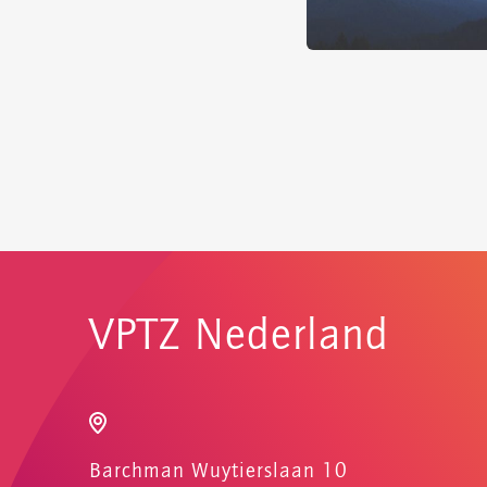
VPTZ Nederland
Barchman Wuytierslaan 10