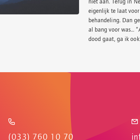
niet aan. Terug in Ne
eigenlijk te laat voo
behandeling. Dan ge
al bang voor was… “
dood gaat, ga ik ook
(033) 760 10 70
in