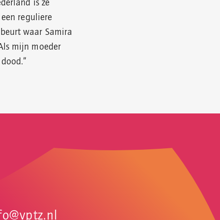
derland is ze
r een reguliere
beurt waar Samira
Als mijn moeder
 dood.”
fo@vptz.nl