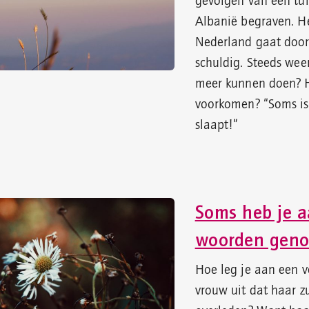
gevolgen van een tumo
Albanië begraven. He
Nederland gaat door,
schuldig. Steeds wee
meer kunnen doen? H
voorkomen? “Soms is 
slaapt!”
Soms heb je a
woorden gen
Hoe leg je aan een v
vrouw uit dat haar zu