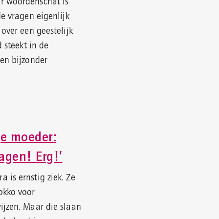
r woordenschat is
de vragen eigenlijk
 over een geestelijk
d steekt in de
een bijzonder
je moeder:
agen! Erg!’
 is ernstig ziek. Ze
okko voor
ijzen. Maar die slaan